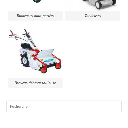
Tondeuses auto-portées
Tondeuses
Broyeur-débroussailleuse
Pre
Esc
to
clo