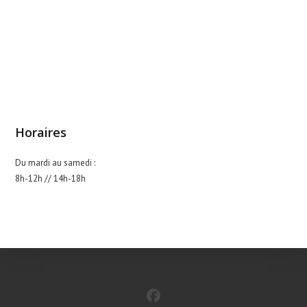
the
sea
pan
Horaires
Du mardi au samedi :
8h-12h // 14h-18h