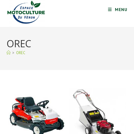
Skip
MENU
to
content
OREC
>
OREC